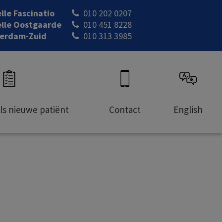
lle Fascinatio
010 202 0207
lle Oostgaarde
010 451 8228
erdam-Zuid
010 313 3985
als nieuwe patiënt
Contact
English