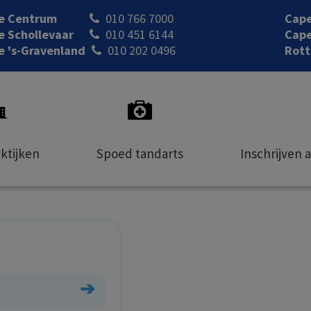
le Centrum
010 766 7000
Cape
e Schollevaar
010 451 6144
Cape
e 's-Gravenland
010 202 0496
Rott
ktijken
Spoed tandarts
Inschrijven 
➔