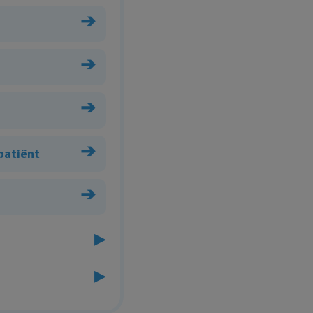
➔
➔
➔
➔
 patiënt
➔