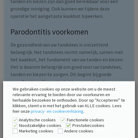
tanden en kiezen zijn dan goed bereikbaar voor een
grondige reiniging. Ook kunnen we tijdens deze
operatie het aangetaste kaakbot bijwerken.
Parodontitis voorkomen
De gezondheid van uw tandvlees is ontzettend
belangrijk. Het tandvlees vormt namelijk, samen met
het kaakbot, het fundament van uw tanden en kiezen.
Het is daarom belangrijk om goed voor uw tandvlees,
tanden en kiezen te zorgen. Dit begint bij goede
mondhygiëne. Hieronder hebben we enkele tips op een
rijtje gezet voor een goede mondhygiëne:
We gebruiken cookies op onze website om u de meest
relevante ervaring te bieden door uw voorkeuren en
herhaalde bezoeken te onthouden. Door op "Accepteren" te
Poets uw tanden tweemaal per dag met een
klikken, stemt u in met het gebruik van ALLE cookies. Lees
hier onze
privacy- en cookieverklaring
.
fluoridetandpasta.
Beperk eet- en drinkmomenten tot maximaal 7 keer
Analytische cookies
Functionele cookies
Noodzakelijke cookies
Prestatiecookies
op een dag.
Marketing cookies
Andere cookies
Reinig de ruimten tussen uw tanden en kiezen met