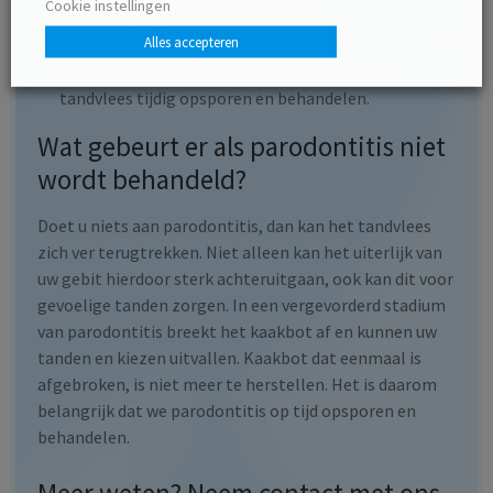
Cookie instellingen
flosdraad, ragers of tandenstokers.
Plan een keer per halfjaar een
periodieke controle
in
Alles accepteren
bij uw tandarts. Zo kunnen we een ontstoken
tandvlees tijdig opsporen en behandelen.
Wat gebeurt er als parodontitis niet
wordt behandeld?
Doet u niets aan parodontitis, dan kan het tandvlees
zich ver terugtrekken. Niet alleen kan het uiterlijk van
uw gebit hierdoor sterk achteruitgaan, ook kan dit voor
gevoelige tanden zorgen. In een vergevorderd stadium
van parodontitis breekt het kaakbot af en kunnen uw
tanden en kiezen uitvallen. Kaakbot dat eenmaal is
afgebroken, is niet meer te herstellen. Het is daarom
belangrijk dat we parodontitis op tijd opsporen en
behandelen.
Meer weten? Neem contact met ons