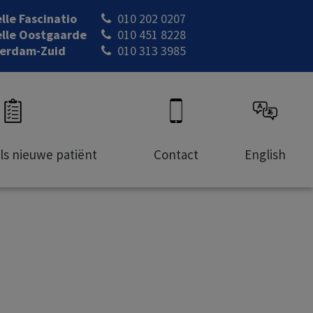
lle Fascinatio
010 202 0207
lle Oostgaarde
010 451 8228
erdam-Zuid
010 313 3985
als nieuwe patiënt
Contact
English