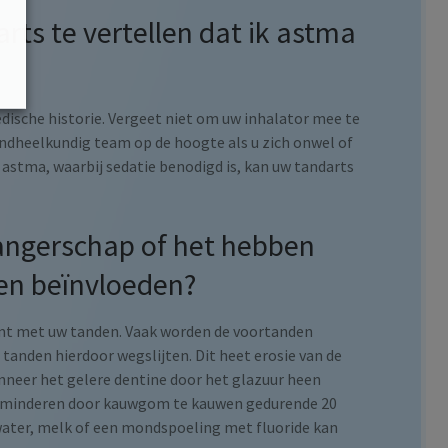
arts te vertellen dat ik astma
edische historie. Vergeet niet om uw inhalator mee te
andheelkundig team op de hoogte als u zich onwel of
e astma, waarbij sedatie benodigd is, kan uw tandarts
angerschap of het hebben
den beïnvloeden?
mt met uw tanden. Vaak worden de voortanden
 tanden hierdoor wegslijten. Dit heet erosie van de
anneer het gelere dentine door het glazuur heen
verminderen door kauwgom te kauwen gedurende 20
ater, melk of een mondspoeling met fluoride kan