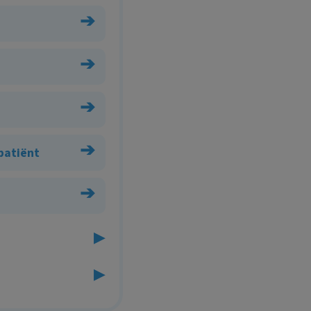
➔
➔
➔
➔
 patiënt
➔