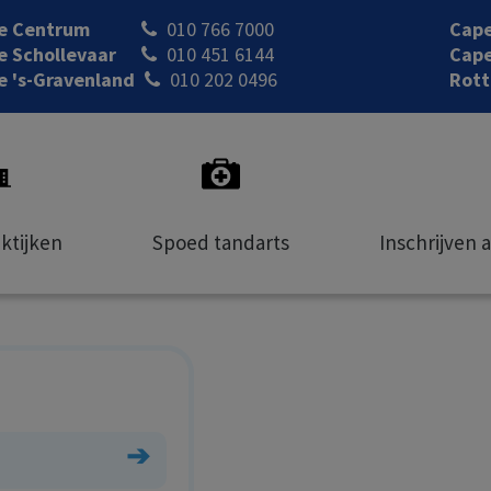
le Centrum
010 766 7000
Cape
e Schollevaar
010 451 6144
Cape
e 's-Gravenland
010 202 0496
Rott
ktijken
Spoed tandarts
Inschrijven 
➔