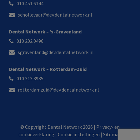
010 451 6144
schollevaar@dev.dentalnetwork.nl
Dental Network – ’s-Gravenland
010 202 0496
sgravenland@dev.dentalnetwork.nl
Dental Network – Rotterdam-Zuid
010 313 3985
rotterdamzuid@dev.dentalnetwork.nl
© Copyright Dental Network 2026 |
Privacy- en
cookieverklaring
|
Cookie instellingen
|
Sitemap