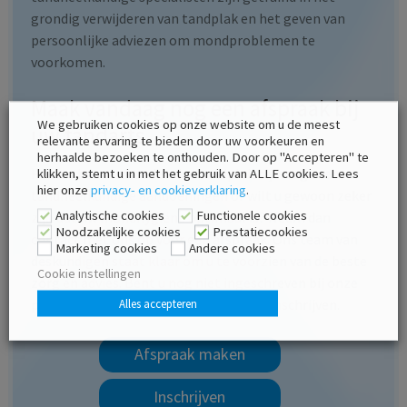
grondig verwijderen van tandplak en het geven van
persoonlijke adviezen om mondproblemen te
voorkomen.
Maak vandaag nog een afspraak bij
We gebruiken cookies op onze website om u de meest
uw tandarts
relevante ervaring te bieden door uw voorkeuren en
herhaalde bezoeken te onthouden. Door op "Accepteren" te
Heeft u het vermoeden dat tandplak bijdraagt aan
klikken, stemt u in met het gebruik van ALLE cookies. Lees
hier onze
privacy- en cookieverklaring
.
tandheelkundige aandoeningen of wilt u gewoon zeker
Analytische cookies
Functionele cookies
zijn dat uw mondhygiëne optimaal is? Neem dan
Noodzakelijke cookies
Prestatiecookies
contact met ons op voor een afspraak. Ons team van
Marketing cookies
Andere cookies
deskundigen staat klaar om u te voorzien van de beste
Cookie instellingen
zorg en advies. Bent u nog niet ingeschreven bij onze
praktijk? U kunt zich eenvoudig online inschrijven.
Alles accepteren
Afspraak maken
Inschrijven