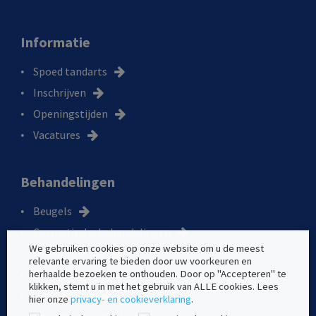
Informatie
Spoed tandarts
Inschrijven
Openingstijden
Vacatures
Behandelingen
Beugels
Cosmetische behandelingen
We gebruiken cookies op onze website om u de meest
Mondhygiënist
relevante ervaring te bieden door uw voorkeuren en
herhaalde bezoeken te onthouden. Door op "Accepteren" te
Kronen
klikken, stemt u in met het gebruik van ALLE cookies. Lees
Orthodontie
hier onze
privacy- en cookieverklaring
.