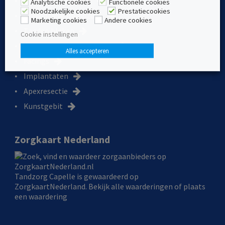
Periodieke controle
Analytische cookies
Functionele cookies
Noodzakelijke cookies
Prestatiecookies
Preventieve mondzorg
Marketing cookies
Andere cookies
Tanden bleken
Cookie instellingen
Wortelkanaalbehandeling
Alles accepteren
Facings
Implantaten
Apexresectie
Kunstgebit
Zorgkaart Nederland
Tandzorg Capelle
is gewaardeerd op
ZorgkaartNederland.
Bekijk alle waarderingen
of
plaats
een waardering