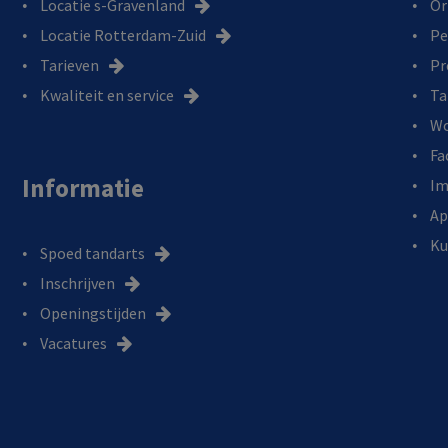
Locatie s-Gravenland
Or
Locatie Rotterdam-Zuid
Pe
Tarieven
Pr
Kwaliteit en service
Ta
Wo
Fa
Informatie
Im
Ap
Ku
Spoed tandarts
Inschrijven
Openingstijden
Vacatures