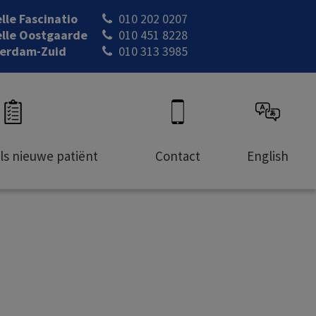
lle Fascinatio
010 202 0207
lle Oostgaarde
010 451 8228
erdam-Zuid
010 313 3985
als nieuwe patiënt
Contact
English