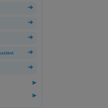
➔
➔
➔
➔
 patiënt
➔