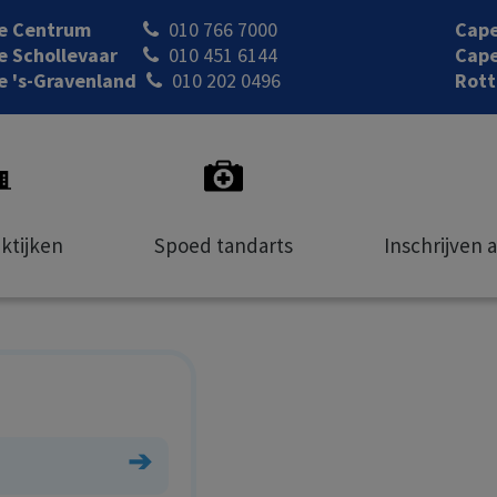
le Centrum
010 766 7000
Cape
e Schollevaar
010 451 6144
Cape
e 's-Gravenland
010 202 0496
Rott
ktijken
Spoed tandarts
Inschrijven 
➔