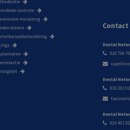
thodontie
riodieke controle
eventieve mondzorg
Contact
nden bleken
rtelkanaalbehandeling
Dental Netw
cings
010 766 7
plantaten
exresectie
capellec
nstgebit
Dental Netwo
010 202 0
fascinat
Dental Netw
010 451 8