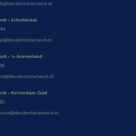
de@dev.dentalnetwork.nl
rk – Schollevaar
144
aar@dev.dentalnetwork.nl
rk – ’s-Gravenland
496
and@dev.dentalnetwork.nl
ork – Rotterdam-Zuid
985
mzuid@dev.dentalnetwork.nl