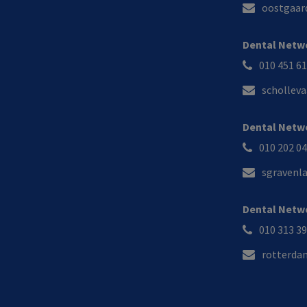
oostgaar
Dental Netwo
010 451 6
schollev
Dental Netwo
010 202 0
sgravenl
Dental Netw
010 313 3
rotterda