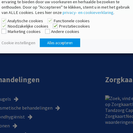
ervaring te bieden door uw voorkeuren en herhaalde bezoeken te
onthouden. Door op "Accepteren" te klikken, stemt u in met het gebruik
van ALLE cookies. Lees hier onze
privacy- en cookieverklaring
.
Analytische cookies
Functionele cookies
Noodzakelijke cookies
Prestatiecookies
Marketing cookies
Andere cookies
Cookie instellingen
Alles accepteren
handelingen
Zorgkaa
ugels
smetische behandelingen
Tandzorg Cap
ZorgkaartNed
ndhygiënist
waarderingen
onen