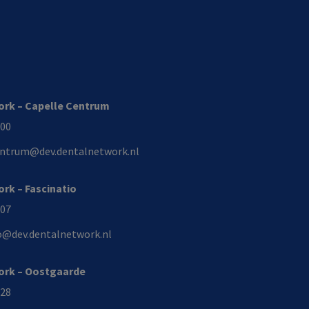
ork – Capelle Centrum
000
entrum@dev.dentalnetwork.nl
rk – Fascinatio
207
io@dev.dentalnetwork.nl
ork – Oostgaarde
228